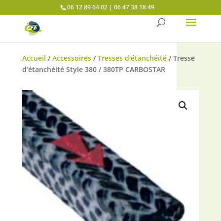
Panneau de gestion des cookies
06 12 89 64 02 | 06 47 38 18 49
Accueil
/
Accessoires
/
Tresses d'étanchéité
/ Tresse
d’étanchéité Style 380 / 380TP CARBOSTAR