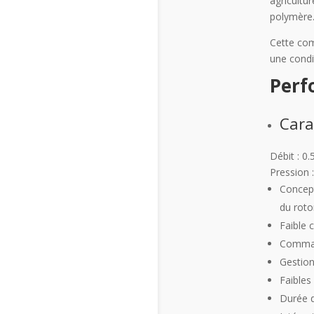
agricultu
polymère
Cette com
une condit
Perf
Cara
Débit : 0
Pression 
Concept
du roto
Faible 
Command
Gestion
Faibles
Durée d