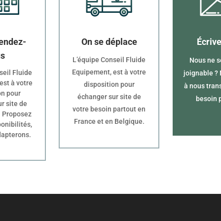
endez-
On se déplace
Écriv
us
L’équipe Conseil Fluide
Nous ne 
Equipement, est à votre
seil Fluide
joignable ?
est à votre
disposition pour
à nous tran
on pour
échanger sur site de
besoin 
r site de
votre besoin partout en
. Proposez
France et en Belgique.
onibilités,
dapterons.