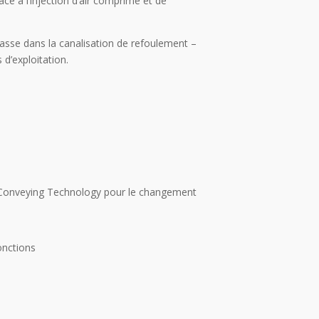
ce à l’injection d’air comprimé et de
sse dans la canalisation de refoulement –
 d’exploitation.
t Conveying Technology pour le changement
onctions