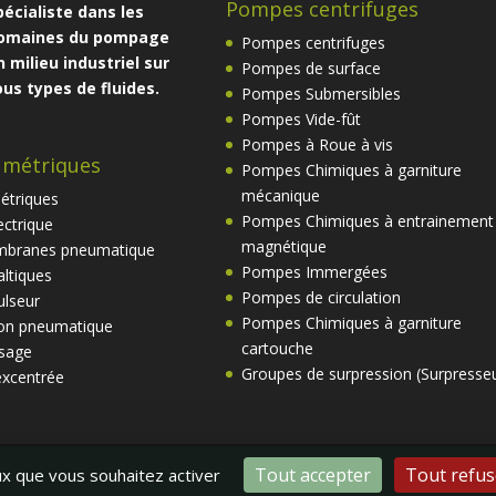
Pompes centrifuges
pécialiste dans les
omaines du pompage
Pompes centrifuges
n milieu industriel sur
Pompes de surface
ous types de fluides.
Pompes Submersibles
Pompes Vide-fût
Pompes à Roue à vis
umétriques
Pompes Chimiques à garniture
mécanique
étriques
Pompes Chimiques à entrainement
ctrique
magnétique
branes pneumatique
Pompes Immergées
ltiques
Pompes de circulation
lseur
Pompes Chimiques à garniture
on pneumatique
cartouche
sage
Groupes de surpression (Surpresse
excentrée
nce
|
Made with ❤️ by
BeWithYou ©
Tout accepter
Tout refus
eux que vous souhaitez activer