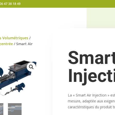
06 47 38 18 49
 Volumétriques
/
centrée
/ Smart Air
Smart
Inject
La « Smart Air Injection » e
mesure, adaptée aux exigenc
caractéristiques du produit t