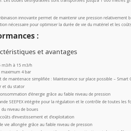
re. Les boues déshydratées sont transportées jusqu’à 1 000 mètres grâ
.
binaison innovante permet de maintenir une pression relativement ba
ion nécessaire pour optimiser la durée de vie du matériel et les coûts
ormances :
ctéristiques et avantages
.5 m3/h à 15 m3/h
: maximum 4 bar
 de maintenace simplifiée : Maintenance sur place possible – Smar
r et du stator
consommation d’énergie grâce au faible niveau de pression
e SEEPEX intégrée pour la régulation et le contrôle de toutes les f
 du niveau de boues
 coûts d’investissement et d’exploitation
e vie allongée grâce au faible niveau de pression