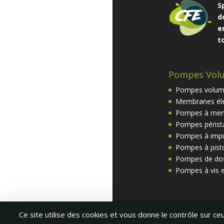
S
d
e
t
Pompes Vol
Pompes volum
Membranes éle
Pompes à mem
Pompes pérista
Pompes à impu
Pompes à pist
Pompes de do
Pompes à vis 
2026 ©
CFE-Fra
Ce site utilise des cookies et vous donne le contrôle sur c