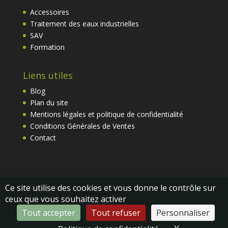
Accessoires
Traitement des eaux industrielles
SAV
Formation
Liens utiles
Blog
Plan du site
Mentions légales et politique de confidentialité
Conditions Générales de Ventes
Contact
Ce site utilise des cookies et vous donne le contrôle sur
ceux que vous souhaitez activer
Tout accepter
Tout refuser
Personnaliser
2026 ©
CFE-France
|
Made with ❤️ by
BeWithYou