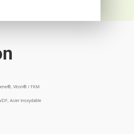
on
rene®, Viton® / FKM
VDF, Acier inoxydable