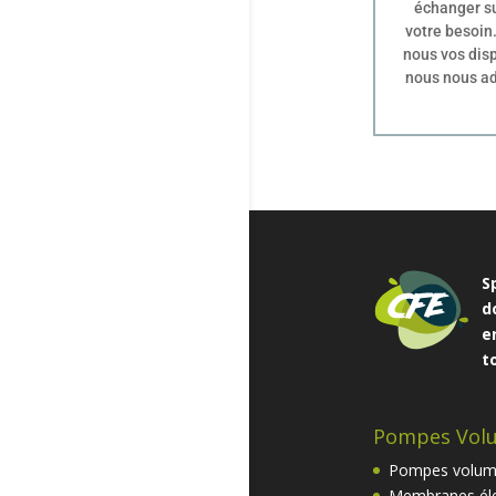
échanger su
votre besoin
nous vos disp
nous nous a
S
d
e
t
Pompes Vol
Pompes volum
Membranes éle