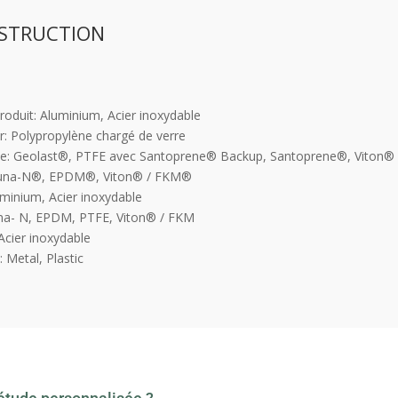
STRUCTION
roduit: Aluminium, Acier inoxydable
ir: Polypropylène chargé de verre
: Geolast®, PTFE avec Santoprene® Backup, Santoprene®, Viton®
Buna-N®, EPDM®, Viton® / FKM®
uminium, Acier inoxydable
una- N, EPDM, PTFE, Viton® / FKM
Acier inoxydable
: Metal, Plastic