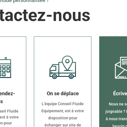
étude personnalisée ?
tactez-nous
endez-
On se déplace
Écriv
us
L’équipe Conseil Fluide
Nous ne 
Equipement, est à votre
seil Fluide
joignable ?
est à votre
disposition pour
à nous tran
on pour
échanger sur site de
besoin 