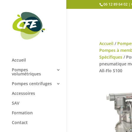
Panneau de gestion des cookies
06 12 89 64 02 | 
Accueil
/
Pompes
Pompes à memb
Spécifiques
/ P
Accueil
pneumatique mé
Pompes
All-Flo S100
volumétriques
Pompes centrifuges
Accessoires
SAV
Formation
Contact