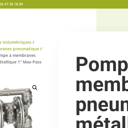
06 47 38 18 49
 Volumétriques
/
ranes pneumatique
/
ompe à membranes
Pomp
tallique 1″ Max-Pass
memb
pneu
métal