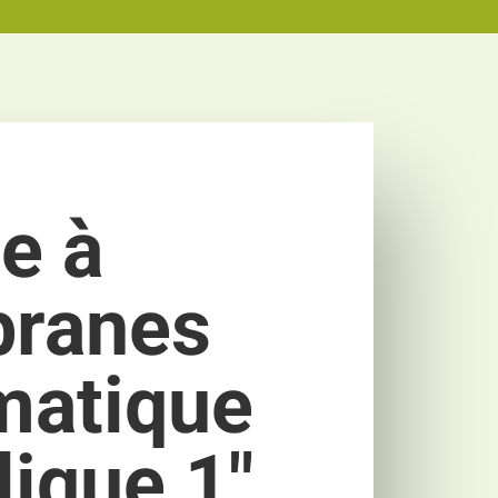
e à
ranes
matique
lique 1″