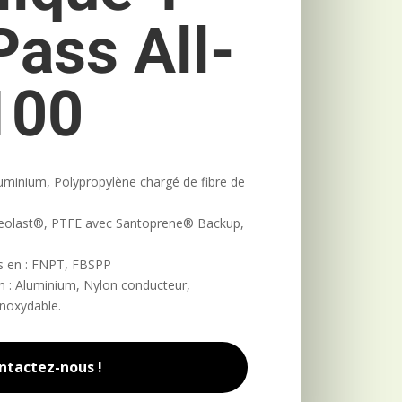
ass All-
100
Aluminium, Polypropylène chargé de fibre de
Geolast®, PTFE avec Santoprene® Backup,
es en : FNPT, FBSPP
en : Aluminium, Nylon conducteur,
inoxydable.
ntactez-nous !