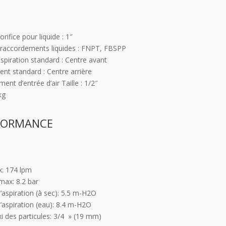
’orifice pour liquide : 1″
raccordements liquides : FNPT, FBSPP
aspiration standard : Centre avant
nt standard : Centre arrière
nt d’entrée d’air Taille : 1/2″
kg
FORMANCE
: 174 lpm
max: 8.2 bar
’aspiration (à sec): 5.5 m-H2O
’aspiration (eau): 8.4 m-H2O
xi des particules: 3/4 » (19 mm)