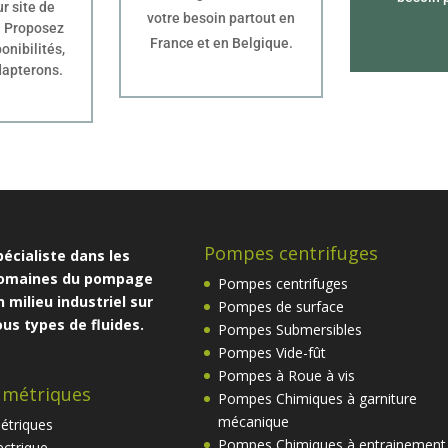
r site de
votre besoin partout en
. Proposez
France et en Belgique.
onibilités,
dapterons.
Pompes centrifuges
pécialiste dans les
omaines du pompage
Pompes centrifuges
n milieu industriel sur
Pompes de surface
ous types de fluides.
Pompes Submersibles
Pompes Vide-fût
Pompes à Roue à vis
umétriques
Pompes Chimiques à garniture
mécanique
étriques
Pompes Chimiques à entrainement
ctrique