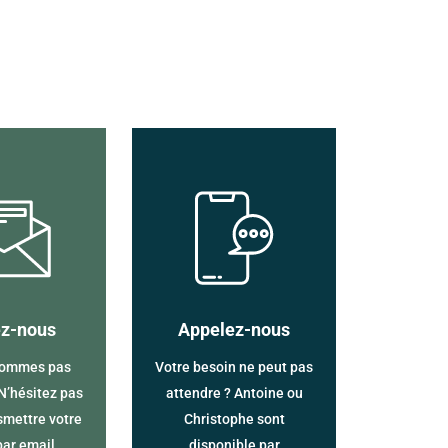
ez-nous
Appelez-nous
sommes pas
Votre besoin ne peut pas
 N’hésitez pas
attendre ? Antoine ou
smettre votre
Christophe sont
par email.
disponible par